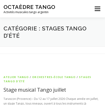
Aller au contenu
OCTAÈDRE TANGO
Menu
Activités musicales tango argentin
FACEBOOK
CHAINE YOUTUBE OCTAÈDRE
CATÉGORIE : STAGES TANGO
D’ÉTÉ
ATELIER TANGO
/
ORCHESTRES-ÉCOLE TANGO
/
STAGES
TANGO D'ÉTÉ
Stage musical Tango juillet
Tarascon (Provence) – Du 12 au 17 juillet 2026 Chaque année en juillet,
un stage Tango, tous niveaux, ouvert à tous les instruments (à